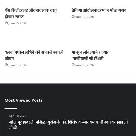
गॅस सिलेंडरसह जीवनावश्यक वस्तू
ब्रेकिंग! आंदोलनादरम्यान मोठा थरार
होणार स्वस्त
June 15, 2026
June 16, 2026
‘छावा’मधील अभिनेत्रीने संपवले स्वत:चे
मान्सून लांबल्याने राज्यात
जीवन
‘पाणीबाणी’ची स्थिती
June 15, 2026
June 15, 2026
Most Viewed Posts
April 18, 2025
सोलापूर हादरले! प्रसिद्ध न्युरोसर्जन डॉ. शिरीष वळसंगकर यांनी स्वतःवर झाडली
गोळी