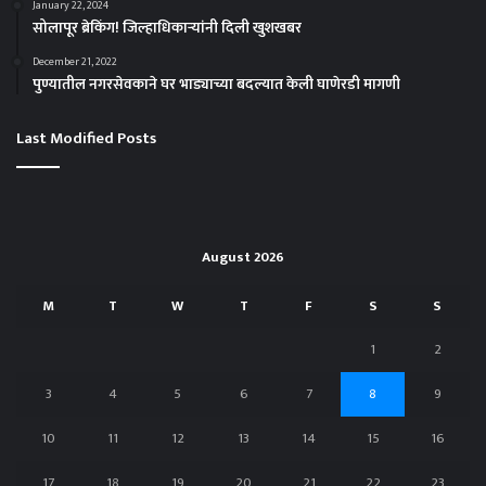
January 22, 2024
सोलापूर ब्रेकिंग! जिल्हाधिकाऱ्यांनी दिली खुशखबर
December 21, 2022
पुण्यातील नगरसेवकाने घर भाड्याच्या बदल्यात केली घाणेरडी मागणी
Last Modified Posts
August 2026
M
T
W
T
F
S
S
1
2
3
4
5
6
7
8
9
10
11
12
13
14
15
16
17
18
19
20
21
22
23