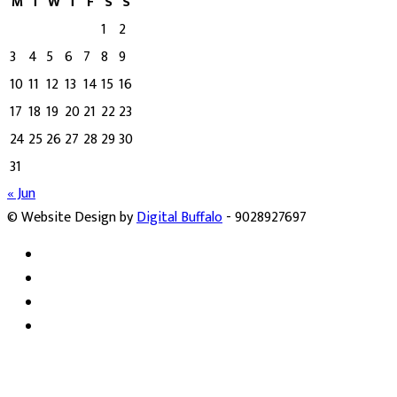
M
T
W
T
F
S
S
1
2
3
4
5
6
7
8
9
10
11
12
13
14
15
16
17
18
19
20
21
22
23
24
25
26
27
28
29
30
31
« Jun
© Website Design by
Digital Buffalo
- 9028927697
Facebook
Twitter
YouTube
Instagram
Facebook
Twitter
WhatsApp
Telegram
Viber
Back
to