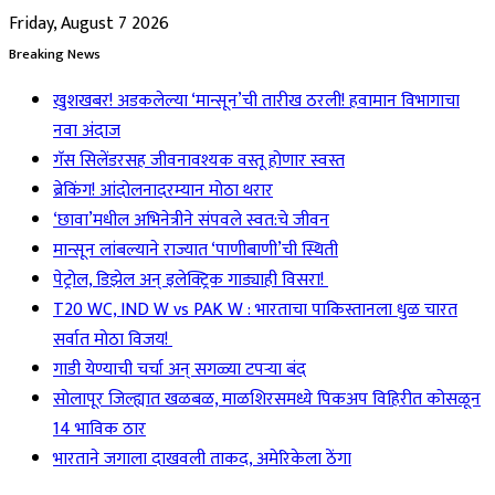
Friday, August 7 2026
Breaking News
खुशखबर! अडकलेल्या ‘मान्सून’ची तारीख ठरली! हवामान विभागाचा
नवा अंदाज
गॅस सिलेंडरसह जीवनावश्यक वस्तू होणार स्वस्त
ब्रेकिंग! आंदोलनादरम्यान मोठा थरार
‘छावा’मधील अभिनेत्रीने संपवले स्वत:चे जीवन
मान्सून लांबल्याने राज्यात ‘पाणीबाणी’ची स्थिती
पेट्रोल, डिझेल अन् इलेक्ट्रिक गाड्याही विसरा!
T20 WC, IND W vs PAK W : भारताचा पाकिस्तानला धुळ चारत
सर्वात मोठा विजय!
गाडी येण्याची चर्चा अन् सगळ्या टपऱ्या बंद
सोलापूर जिल्ह्यात खळबळ, माळशिरसमध्ये पिकअप विहिरीत कोसळून
14 भाविक ठार
भारताने जगाला दाखवली ताकद, अमेरिकेला ठेंगा