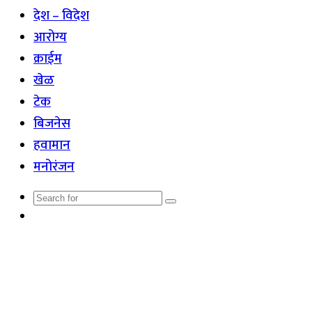
देश – विदेश
आरोग्य
क्राईम
खेळ
टेक
बिजनेस
हवामान
मनोरंजन
Search
Random
for
Article