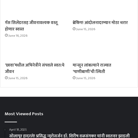
गॅस सिलेंडरसह जीवनावश्यक वस्तू
ब्रेकिंग! आंदोलनादरम्यान मोठा थरार
होणार स्वस्त
June 15, 2026
June 16, 2026
‘छावा’मधील अभिनेत्रीने संपवले स्वत:चे
मान्सून लांबल्याने राज्यात
जीवन
‘पाणीबाणी’ची स्थिती
June 15, 2026
June 15, 2026
Most Viewed Posts
April 18, 2025
सोलापूर हादरले! प्रसिद्ध न्युरोसर्जन डॉ. शिरीष वळसंगकर यांनी स्वतःवर झाडली