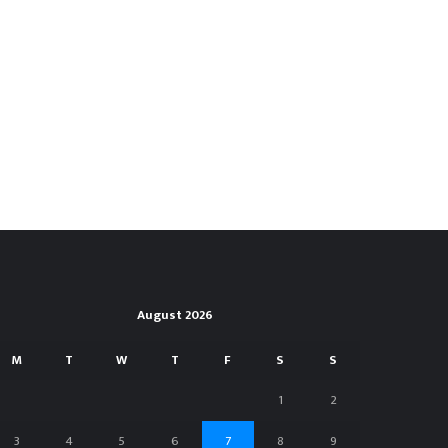
August 2026
M
T
W
T
F
S
S
1
2
3
4
5
6
7
8
9