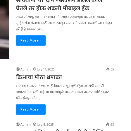
सावधान! ‘या’ दोन नंबरवरून आलेले कॉल
घेतले तर होऊ शकतो मोबाइल हॅक
सध्या सोलापूरसह अन्य भागात ऑनलाईन फसवणूक करणाऱ्या सायबर
गुन्हेगारांना रोखण्यासाठी सरकारकडून सातत्याने पावले उचलली जात आहेत.
तरीही हे सायबर ठग…
Read More »
Admin
July 17, 2025
65
किआचा मोठा धमाका
भारतीय बाजारात गेल्या काही दिवसांपासून इलेक्ट्रिक कार्सची मागणी
झपाट्याने वाढली आहे. या मागणीमुळे बाजारात आता दमदार आणि भन्नाट
फीचर्ससह नवीन…
Read More »
Admin
July 6, 2025
93