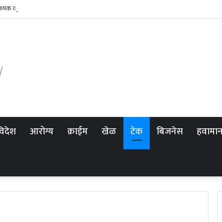
यक वस्तू होणार स्वस्त
विदेश
आरोग्य
क्राईम
खेळ
टेक
बिजनेस
हवामा