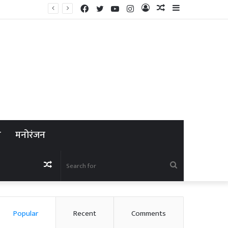
Facebook
Twitter
YouTube
Instagram
Log
Random
Sidebar
In
Article
न
मनोरंजन
Random
Search
Article
for
Popular
Recent
Comments