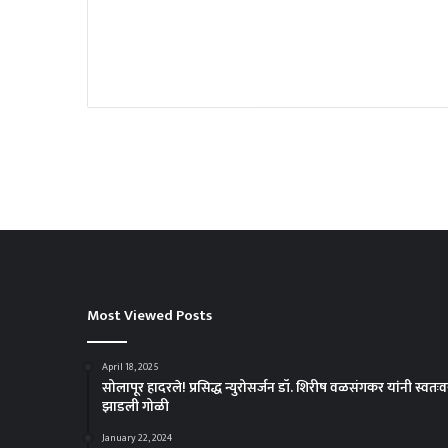
Most Viewed Posts
April 18, 2025
सोलापूर हादरले! प्रसिद्ध न्युरोसर्जन डॉ. शिरीष वळसंगकर यांनी स्वतःव
झाडली गोळी
January 22, 2024