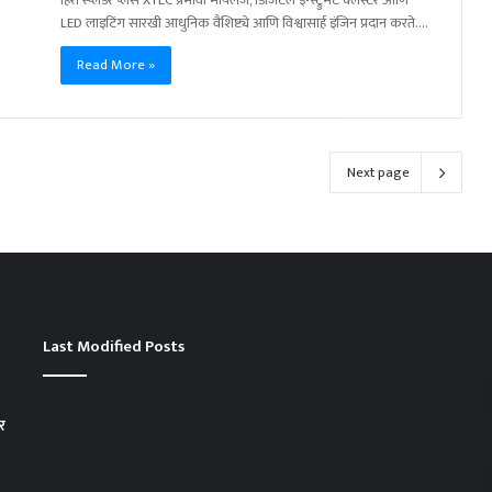
हिरो स्प्लेंडर प्लस XTEC प्रभावी मायलेज, डिजिटल इन्स्ट्रुमेंट क्लस्टर आणि
LED लाइटिंग सारखी आधुनिक वैशिष्ट्ये आणि विश्वासार्ह इंजिन प्रदान करते.…
Read More »
Next page
Last Modified Posts
र