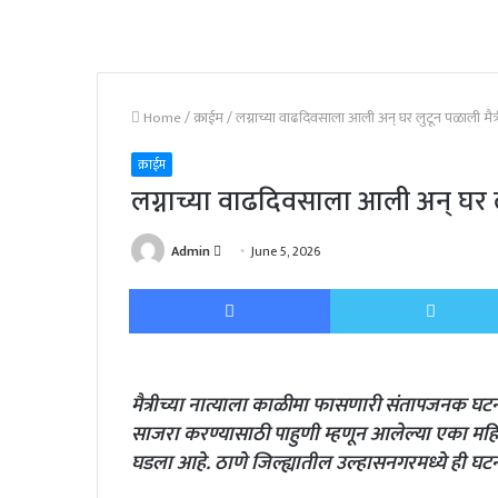
Home
/
क्राईम
/
लग्नाच्या वाढदिवसाला आली अन् घर लुटून पळाली मैत्
क्राईम
लग्नाच्या वाढदिवसाला आली अन् घर ल
Send
Admin
June 5, 2026
an
Facebook
email
मैत्रीच्या नात्याला काळीमा फासणारी संतापजनक घटन
साजरा करण्यासाठी पाहुणी म्हणून आलेल्या एका महिले
घडला आहे. ठाणे जिल्ह्यातील उल्हासनगरमध्ये ही घ