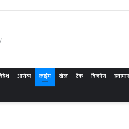
विदेश
आरोग्य
क्राईम
खेळ
टेक
बिजनेस
हवामा