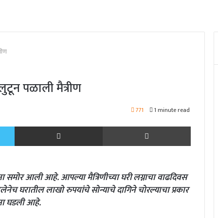
रीण
ुटून पळाली मैत्रीण
771
1 minute read
Twitter
Share via Email
Print
ा समोर आली आहे. आपल्या मैत्रिणीच्या घरी लग्नाचा वाढदिवस
नेच घरातील लाखो रुपयांचे सोन्याचे दागिने चोरल्याचा प्रकार
टना घडली आहे.