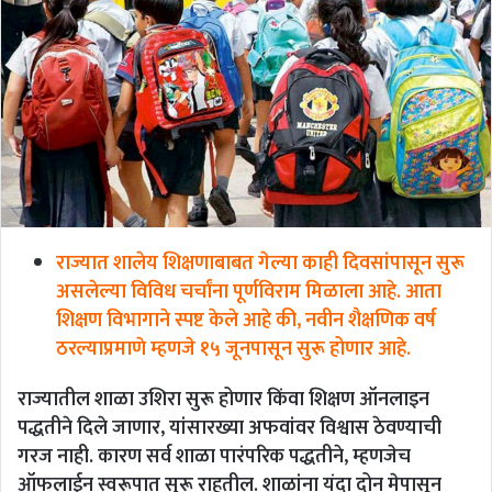
राज्यात शालेय शिक्षणाबाबत गेल्या काही दिवसांपासून सुरू
असलेल्या विविध चर्चांना पूर्णविराम मिळाला आहे. आता
शिक्षण विभागाने स्पष्ट केले आहे की, नवीन शैक्षणिक वर्ष
ठरल्याप्रमाणे म्हणजे १५ जूनपासून सुरू होणार आहे.
राज्यातील शाळा उशिरा सुरू होणार किंवा शिक्षण ऑनलाइन
पद्धतीने दिले जाणार, यांसारख्या अफवांवर विश्वास ठेवण्याची
गरज नाही. कारण सर्व शाळा पारंपरिक पद्धतीने, म्हणजेच
ऑफलाईन स्वरूपात सुरू राहतील. शाळांना यंदा दोन मेपासून