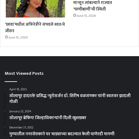
मान्सून लांबल्याने राज्यात
‘पाणीबाणी’ची स्थिती
June 15, 2026
‘छावा’मधील अभिनेत्रीने संपवले स्वत:चे
जीवन
June 15, 2026
Most Viewed Posts
April 18, 2025
सोलापूर हादरले! प्रसिद्ध न्युरोसर्जन डॉ. शिरीष वळसंगकर यांनी स्वतःवर झाडली
गोळी
January 22, 2024
सोलापूर ब्रेकिंग! जिल्हाधिकाऱ्यांनी दिली खुशखबर
December 21, 2022
पुण्यातील नगरसेवकाने घर भाड्याच्या बदल्यात केली घाणेरडी मागणी