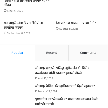
‘छावा’मधील अभिनेत्रीने संपवले स्वत:चे
जीवन
June 15, 2026
गजऱ्यामुळे लोकप्रिय अभिनेत्रीला
देव चांगल्या माणसांनाच का नेतो?
लाखोंचा फटका
August 31, 2025
September 8, 2025
Popular
Recent
Comments
सोलापूर हादरले! प्रसिद्ध न्युरोसर्जन डॉ. शिरीष
वळसंगकर यांनी स्वतःवर झाडली गोळी
April 18, 2025
सोलापूर ब्रेकिंग! जिल्हाधिकाऱ्यांनी दिली खुशखबर
January 22, 2024
पुण्यातील नगरसेवकाने घर भाड्याच्या बदल्यात केली
घाणेरडी मागणी